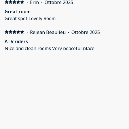
·
Erin
·
Ottobre 2025
Great room
Great spot Lovely Room
·
Rejean Beaulieu
·
Ottobre 2025
ATV riders
Nice and clean rooms Very peaceful place
·
Heidi Benard
·
Ottobre 2025
Best stay
Wow. Super clean - great stay! Can’t say enough about
this beautiful spot. Great views from the balcony.
Mostra tutti i recensioni 24